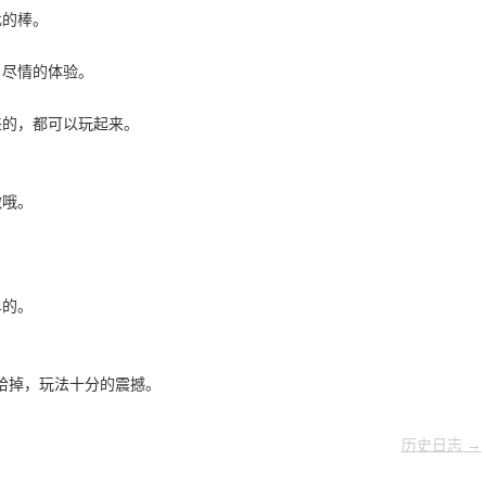
此的棒。
，尽情的体验。
差的，都可以玩起来。
激哦。
。
单的。
拾掉，玩法十分的震撼。
历史日志 →