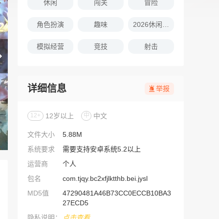
休闲
闯关
冒险
角色扮演
趣味
2026休闲娱乐的游戏推荐
模拟经营
竞技
射击
详细信息
举报
12+
12岁以上
中
中文
文件大小
5.88M
系统要求
需要支持安卓系统5.2以上
运营商
个人
包名
com.tjqy.bc2xfjlktthb.bei.jysl
MD5值
47290481A46B73CC0ECCB10BA3
27ECD5
隐私说明：
点击查看