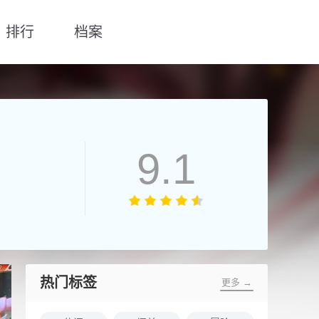
排行
档案
9.1
热门标签
更多 →