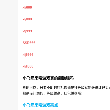
xfj666
xfj888
xfj999
SSR666
xfjll666
xfjll888
小飞箭来咯游戏真的能赚钱吗
真的可以，只要不断的挂机修仙提升等级就能获得红包奖励
都是没问题的，等级越高，红包越多哦！
小飞箭来咯游戏亮点