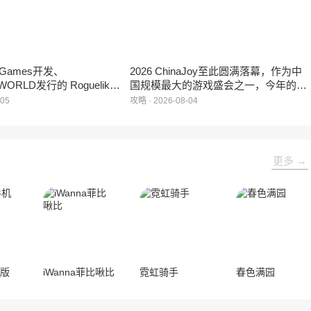
e Games开发、
2026 ChinaJoy至此圆满落幕，作为中
WORLD发行的 Roguelike
国规模最大的游戏盛会之一，今年的展
 《黑夜轮回》于2026年8
馆依旧汇聚了来自全球的游戏厂商、媒
-05
攻略 · 2026-08-04
陆Steam平台。
体与无数热爱游戏的玩家，
HARRISONWORLD也携旗下多款最新
作品亮相展会，与到场的各位面对面交
流互动，共同度过了充满欢笑与惊喜的
更多 →
几天。
机版
iWanna菲比啾比
霓虹骑手
春色满园