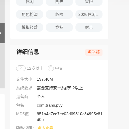
休闲
闯关
冒险
角色扮演
趣味
2026休闲娱乐的游戏推荐
模拟经营
竞技
射击
详细信息
举报
12+
12岁以上
中
中文
文件大小
197.46M
系统要求
需要支持安卓系统5.2以上
运营商
个人
包名
com.trans.pvy
MD5值
951a4d7ce7ec02d69310c84995c81
d0b
隐私说明：
点击查看