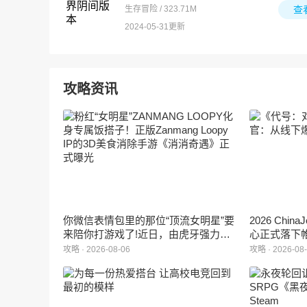
生存冒险 / 323.71M
查
2024-05-31更新
攻略资讯
你微信表情包里的那位“顶流女明星”要
2026 Ch
来陪你打游戏了!近日，由虎牙强力发
心正式落下
行、正版Zanmang Loopy(赞萌露比)IP
旗下蓝海工
攻略 · 2026-08-06
攻略 · 2026-08
深度授权的3D美食消除手游《消消奇
手游《代号
遇》正式曝光。这款产品巧妙融合了
相，并向玩
3D立体消除、模拟经营与丰富的互动
社交玩法，准备为广大玩家和