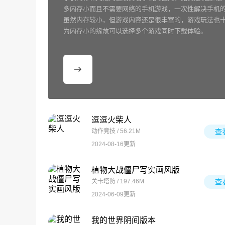
多内存小而且不需要网络的手机游戏，一次性解决手机
虽然内存较小，但游戏内容还是很丰富的，游戏玩法也
为内存小的缘故可以选择多个游戏同时下载体验。
逗逗火柴人
动作竞技 / 56.21M
查
2024-08-16更新
植物大战僵尸写实画风版
关卡塔防 / 197.46M
查
2024-06-09更新
我的世界阴间版本