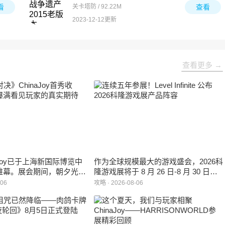
看
关卡塔防 / 92.22M
查看
2023-12-12更新
查看更多 →
inaJoy已于上海新国际博览中
作为全球规模最大的游戏盛会，2026科
帷幕。展会期间，朝夕光年
隆游戏展将于 8 月 26 日-8 月 30 日在
作室自研的多英雄策略射击
德国举行。日前，科隆游戏展官方宣
-06
攻略 · 2026-08-06
：对决》首次在国内线下亮
布，本届展会所有展位空间已经全部售
家开放试玩。
罄，这也是科隆游戏展办展史上首次出
现展位一席难求的情况。