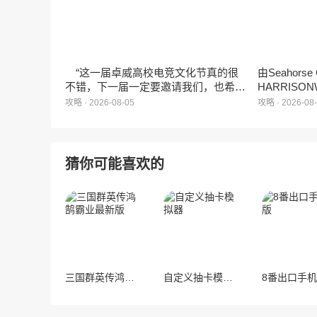
ZANMANG LOOPY粉丝们带来一场视
觉与味觉的双重“奇遇”。
“这一届卓威高校电竞文化节真的很
由Seahors
不错，下一届一定要邀请我们，也希望
HARRISON
能给更多同学一个来到现场的机会。”
卡牌战棋游戏
攻略 · 2026-08-05
攻略 · 2026-08
月5日正式登
猜你可能喜欢的
三国群英传鸿鹄霸业最新版
自定义抽卡模拟器
8番出口手