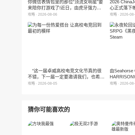
你微信表情包里的那位“顶流女明星”要
2026 Ch
来陪你打游戏了!近日，由虎牙强力发
心正式落下
行、正版Zanmang Loopy(赞萌露比)IP
旗下蓝海工
攻略 · 2026-08-06
攻略 · 2026-08
深度授权的3D美食消除手游《消消奇
手游《代号
遇》正式曝光。这款产品巧妙融合了
相，并向玩
3D立体消除、模拟经营与丰富的互动
社交玩法，准备为广大玩家和
ZANMANG LOOPY粉丝们带来一场视
觉与味觉的双重“奇遇”。
“这一届卓威高校电竞文化节真的很
由Seahors
不错，下一届一定要邀请我们，也希望
HARRISON
能给更多同学一个来到现场的机会。”
卡牌战棋游戏
攻略 · 2026-08-05
攻略 · 2026-08
月5日正式登
猜你可能喜欢的