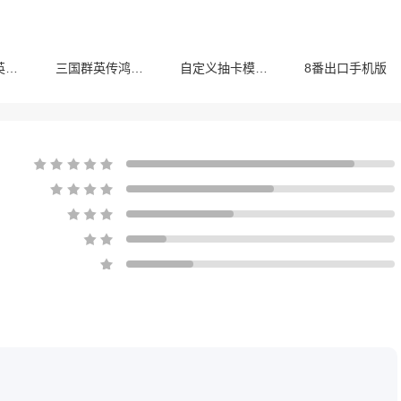
奥特曼传奇英雄最新版
三国群英传鸿鹄霸业最新版
自定义抽卡模拟器
8番出口手机版