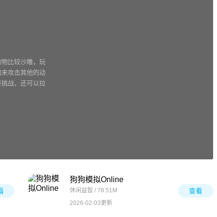
动物比较沙雕，玩
用来攻击其他的动
行挑战，还可以拉
狗狗模拟Online
看
休闲益智 / 78.51M
查看
2026-02-03更新