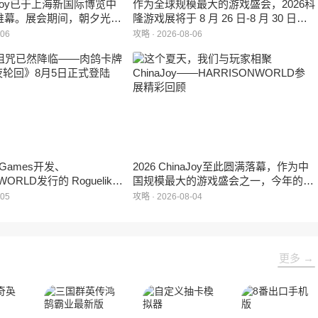
inaJoy已于上海新国际博览中
作为全球规模最大的游戏盛会，2026科
帷幕。展会期间，朝夕光年
隆游戏展将于 8 月 26 日-8 月 30 日在
作室自研的多英雄策略射击
德国举行。日前，科隆游戏展官方宣
-06
攻略 · 2026-08-06
：对决》首次在国内线下亮
布，本届展会所有展位空间已经全部售
家开放试玩。
罄，这也是科隆游戏展办展史上首次出
现展位一席难求的情况。
e Games开发、
2026 ChinaJoy至此圆满落幕，作为中
WORLD发行的 Roguelike
国规模最大的游戏盛会之一，今年的展
 《黑夜轮回》于2026年8
馆依旧汇聚了来自全球的游戏厂商、媒
-05
攻略 · 2026-08-04
陆Steam平台。
体与无数热爱游戏的玩家，
HARRISONWORLD也携旗下多款最新
作品亮相展会，与到场的各位面对面交
流互动，共同度过了充满欢笑与惊喜的
更多 →
几天。