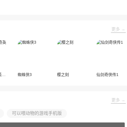
更多 →
奥特曼传奇英雄最新版
蜘蛛侠3
樱之刻
仙剑奇侠传1
更多 →
可以喂动物的游戏手机版