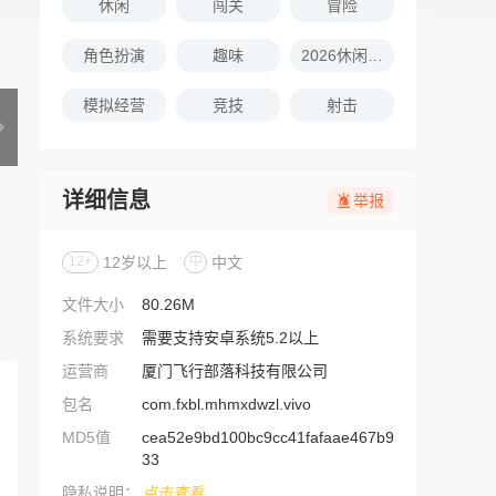
休闲
闯关
冒险
角色扮演
趣味
2026休闲娱乐的游戏推荐
模拟经营
竞技
射击
详细信息
举报
12+
12岁以上
中
中文
文件大小
80.26M
系统要求
需要支持安卓系统5.2以上
运营商
厦门飞行部落科技有限公司
包名
com.fxbl.mhmxdwzl.vivo
MD5值
cea52e9bd100bc9cc41fafaae467b9
33
隐私说明：
点击查看