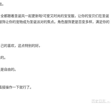
出。
，全都跟着圣诞风一起更新啦!可爱又时尚的宝宝服，让你的宝贝们在圣诞
服饰让你的宠物成为圣诞派对的焦点。角色服饰更是百变多样，满足你的
自己的喜欢，这点特别的好。
难的。
很是自由的。
直接操作一下就行了。
历史日志 →