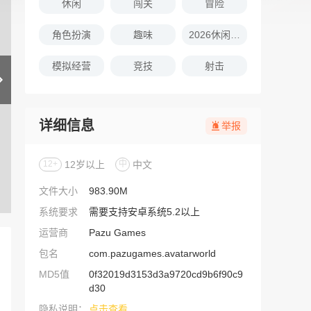
休闲
闯关
冒险
角色扮演
趣味
2026休闲娱乐的游戏推荐
模拟经营
竞技
射击
详细信息
举报
12+
12岁以上
中
中文
文件大小
983.90M
系统要求
需要支持安卓系统5.2以上
运营商
Pazu Games
包名
com.pazugames.avatarworld
MD5值
0f32019d3153d3a9720cd9b6f90c9
d30
隐私说明：
点击查看