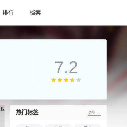
排行
档案
7.2
热门标签
更多 →