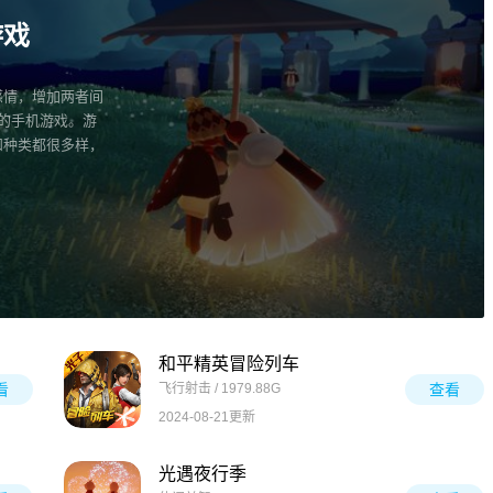
游戏
感情，增加两者间
的手机游戏。游
和种类都很多样，
和平精英冒险列车
看
飞行射击 / 1979.88G
查看
2024-08-21更新
光遇夜行季