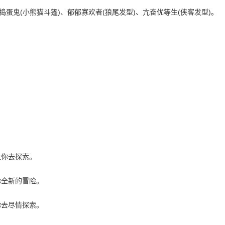
捣蛋鬼(小熊猫斗篷)、郁郁寡欢者(狼尾发型)、亢奋优等生(侠客发型)。
让你去探索。
你全新的冒险。
你去尽情探索。