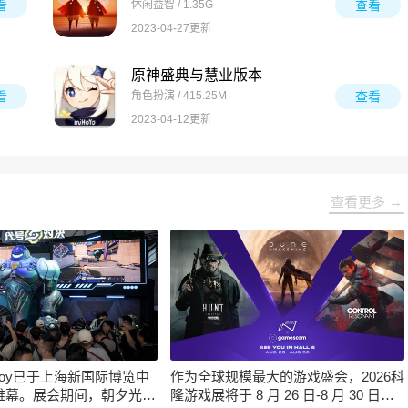
看
休闲益智 / 1.35G
查看
2023-04-27更新
原神盛典与慧业版本
看
角色扮演 / 415.25M
查看
2023-04-12更新
查看更多 →
inaJoy已于上海新国际博览中
作为全球规模最大的游戏盛会，2026科
帷幕。展会期间，朝夕光年
隆游戏展将于 8 月 26 日-8 月 30 日在