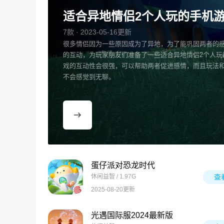
适合异地情侣2个人玩的手机
7款 · 2023-05-16更新
很多情侣因为一些原因成为了异地，为了能巩固两者的
的互动，为玩家朋友们准备了一些适合异地情侣2个人玩
戏的互动性会很强，可以帮助两者促进感情，而且玩法
不会感觉到无聊。
蛋仔派对恐龙时代
休闲益智 / 1.97G
查
2025-08-20更新
光遇国际服2024最新版