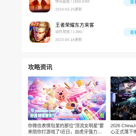
休闲益智 / 1660.63M
查
2024-03-25更新
王者荣耀东方来客
动作竞技 / 1.89G
查
2023-04-16更新
攻略资讯
你微信表情包里的那位“顶流女明星”要
2026 Ch
来陪你打游戏了!近日，由虎牙强力发
心正式落下