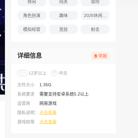
休闲
闯关
冒险
角色扮演
趣味
2026休闲娱乐的游戏推荐
模拟经营
竞技
射击
详细信息
举报
12+
12岁以上
中
中文
文件大小
1.35G
系统要求
需要支持安卓系统5.2以上
运营商
网易游戏
隐私说明：
点击查看
游戏权限
点击查看