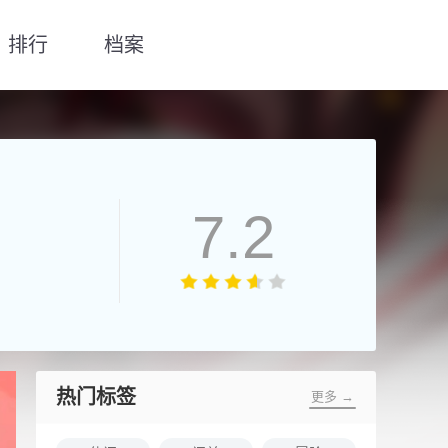
排行
档案
7.2
热门标签
更多 →