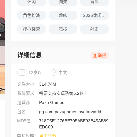
休闲
闯关
冒险
角色扮演
趣味
2026休闲娱乐的游戏推荐
模拟经营
竞技
射击
详细信息
举报
12+
12岁以上
中
中文
文件大小
314.74M
系统要求
需要支持安卓系统5.2以上
运营商
Pazu Games
包名
gg.com.pazugames.avatarworld
MD5值
718D5E1276BE705ABE93B45AB89
EDC09
隐私说明：
点击查看