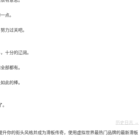
战很有意思。
的一点。
，努力过关吧。
界，十分的辽阔。
趣全部都有。
是如此的棒。
了。
历史日志 →
提升你的街头风格并成为滑板传奇，使用虚拟世界最热门品牌的最新滑板