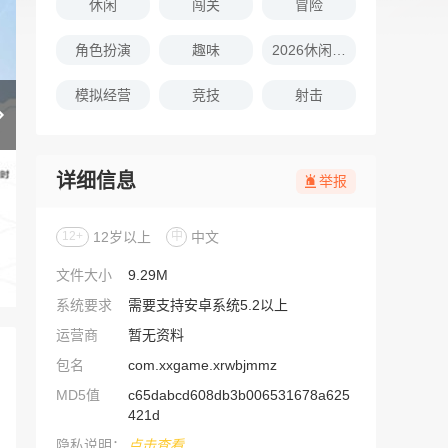
休闲
闯关
冒险
角色扮演
趣味
2026休闲娱乐的游戏推荐
模拟经营
竞技
射击
详细信息
举报
12+
12岁以上
中
中文
文件大小
9.29M
系统要求
需要支持安卓系统5.2以上
运营商
暂无资料
包名
com.xxgame.xrwbjmmz
MD5值
c65dabcd608db3b006531678a625
421d
隐私说明：
点击查看