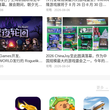
帷幕。展会期间，朝夕光年
隆游戏展将于 8 月 26 日-8 月 30 日在
作室自研的多英雄策略射击
德国举行。日前，科隆游戏展官方宣
-06
攻略 · 2026-08-06
：对决》首次在国内线下亮
布，本届展会所有展位空间已经全部售
家开放试玩。
罄，这也是科隆游戏展办展史上首次出
现展位一席难求的情况。
e Games开发、
2026 ChinaJoy至此圆满落幕，作为中
WORLD发行的 Roguelike
国规模最大的游戏盛会之一，今年的展
 《黑夜轮回》于2026年8
馆依旧汇聚了来自全球的游戏厂商、媒
-05
攻略 · 2026-08-04
陆Steam平台。
体与无数热爱游戏的玩家，
HARRISONWORLD也携旗下多款最新
作品亮相展会，与到场的各位面对面交
流互动，共同度过了充满欢笑与惊喜的
更多 →
几天。