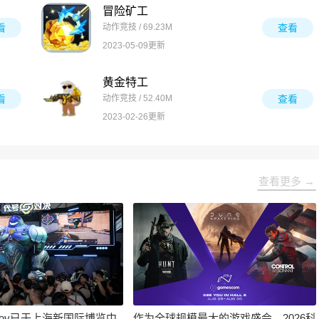
冒险矿工
看
动作竞技 / 69.23M
查看
2023-05-09更新
黄金特工
看
动作竞技 / 52.40M
查看
2023-02-26更新
查看更多 →
inaJoy已于上海新国际博览中
作为全球规模最大的游戏盛会，2026科