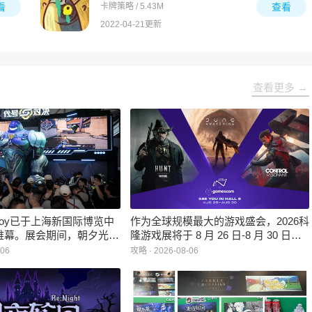
看
卡牌策略 / 5.43M
查看
2022-04-21更新
查看更多 →
inaJoy已于上海新国际博览中
作为全球规模最大的游戏盛会，2026科
帷幕。展会期间，朝夕光年
隆游戏展将于 8 月 26 日-8 月 30 日在
作室自研的多英雄策略射击
德国举行。日前，科隆游戏展官方宣
-06
攻略 · 2026-08-06
：对决》首次在国内线下亮
布，本届展会所有展位空间已经全部售
家开放试玩。
罄，这也是科隆游戏展办展史上首次出
现展位一席难求的情况。