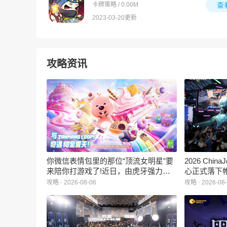
卡牌策略 / 0.00M
查
2023-03-20更新
攻略资讯
你微信表情包里的那位“顶流女明星”要
2026 Ch
来陪你打游戏了!近日，由虎牙强力发
心正式落下
行、正版Zanmang Loopy(赞萌露比)IP
旗下蓝海工
攻略 · 2026-08-06
攻略 · 2026-08
深度授权的3D美食消除手游《消消奇
手游《代号
遇》正式曝光。这款产品巧妙融合了
相，并向玩
3D立体消除、模拟经营与丰富的互动
社交玩法，准备为广大玩家和