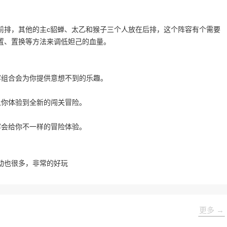
前排，其他的主c貂蝉、太乙和猴子三个人放在后排，这个阵容有个需要
置、置换等方法来调低妲己的血量。
容组合会为你提供意想不到的乐趣。
让你体验到全新的闯关冒险。
容会给你不一样的冒险体验。
动也很多，非常的好玩
更多 →