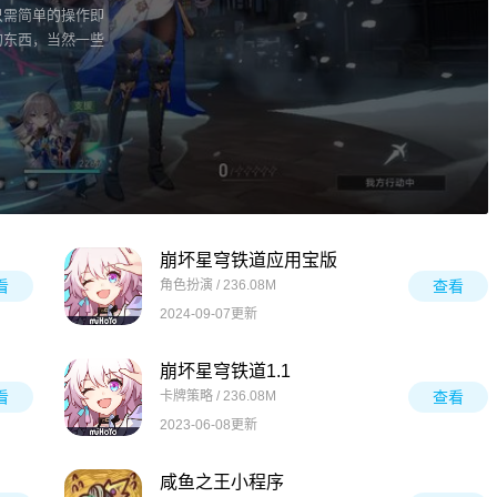
只需简单的操作即
的东西，当然一些
崩坏星穹铁道应用宝版
看
角色扮演 / 236.08M
查看
2024-09-07更新
崩坏星穹铁道1.1
看
卡牌策略 / 236.08M
查看
2023-06-08更新
咸鱼之王小程序