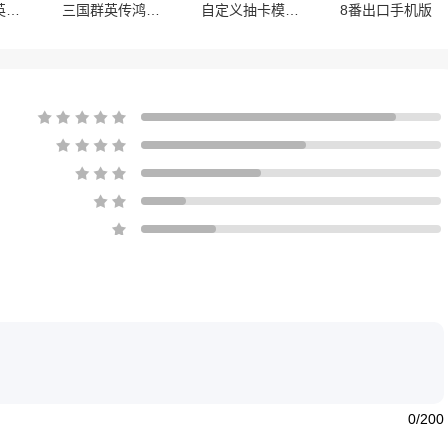
奥特曼传奇英雄最新版
三国群英传鸿鹄霸业最新版
自定义抽卡模拟器
8番出口手机版
0/200