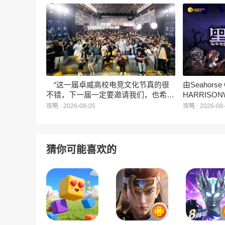
遇》正式曝光。这款产品巧妙融合了
相，并向玩
3D立体消除、模拟经营与丰富的互动
社交玩法，准备为广大玩家和
ZANMANG LOOPY粉丝们带来一场视
觉与味觉的双重“奇遇”。
“这一届卓威高校电竞文化节真的很
由Seahors
不错，下一届一定要邀请我们，也希望
HARRISON
能给更多同学一个来到现场的机会。”
卡牌战棋游戏
攻略 · 2026-08-05
攻略 · 2026-08
月5日正式登
猜你可能喜欢的