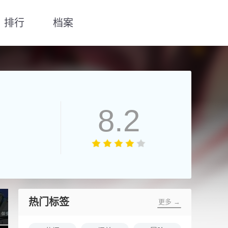
排行
档案
8.2
热门标签
更多 →