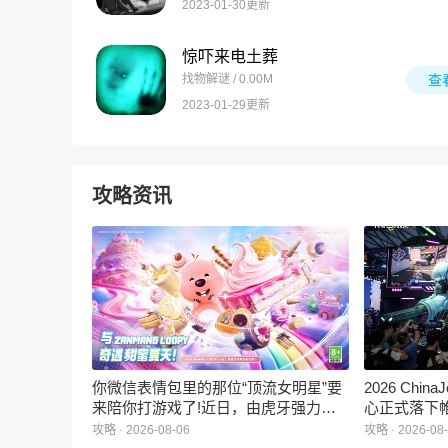
2023-01-30更新
惊吓来电土葬
找物解谜 / 0.00M
查
2023-01-29更新
攻略资讯
你微信表情包里的那位“顶流女明星”要
2026 Ch
来陪你打游戏了!近日，由虎牙强力发
心正式落下
行、正版Zanmang Loopy(赞萌露比)IP
旗下蓝海工
攻略 · 2026-08-06
攻略 · 2026-08
深度授权的3D美食消除手游《消消奇
手游《代号