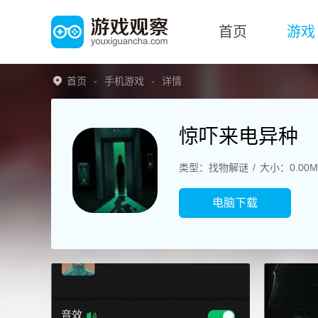
首页
游戏
首页
手机游戏
详情
惊吓来电异种
类型：找物解谜
大小：0.00M
电脑下载