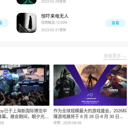
2023-01-29更新
惊吓来电无人
看
找物解谜 / 0.00M
查看
2023-01-27更新
查看更多 →
inaJoy已于上海新国际博览中
作为全球规模最大的游戏盛会，2026科
帷幕。展会期间，朝夕光年
隆游戏展将于 8 月 26 日-8 月 30 日在
作室自研的多英雄策略射击
德国举行。日前，科隆游戏展官方宣
-06
攻略 · 2026-08-06
：对决》首次在国内线下亮
布，本届展会所有展位空间已经全部售