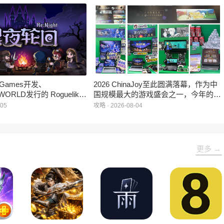
家开放试玩。
罄，这也是科隆游戏展办展史上首次出
现展位一席难求的情况。
e Games开发、
2026 ChinaJoy至此圆满落幕，作为中
WORLD发行的 Roguelike
国规模最大的游戏盛会之一，今年的展
 《黑夜轮回》于2026年8
馆依旧汇聚了来自全球的游戏厂商、媒
-05
攻略 · 2026-08-04
陆Steam平台。
体与无数热爱游戏的玩家，
HARRISONWORLD也携旗下多款最新
作品亮相展会，与到场的各位面对面交
流互动，共同度过了充满欢笑与惊喜的
更多 →
几天。