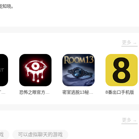
能知晓。
更多 →
THE GHOST官方正版
恐怖之眼官方正版
密室逃脱13秘密任务最新版
8番出口手机版
更多 →
戏
可以虚拟聊天的游戏