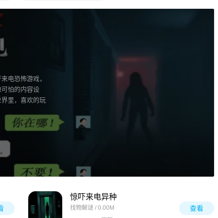
吓来电恐怖游戏，
悚可怕的内容设
世界里，喜欢的玩
惊吓来电异种
看
找物解谜 / 0.00M
查看