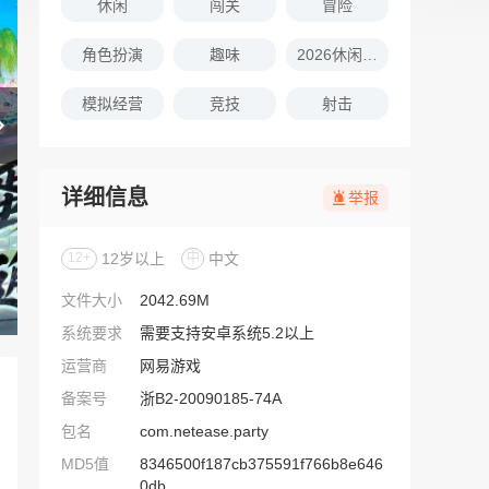
休闲
闯关
冒险
角色扮演
趣味
2026休闲娱乐的游戏推荐
模拟经营
竞技
射击
详细信息
举报
12+
12岁以上
中
中文
文件大小
2042.69M
系统要求
需要支持安卓系统5.2以上
运营商
网易游戏
备案号
浙B2-20090185-74A
包名
com.netease.party
MD5值
8346500f187cb375591f766b8e646
0db