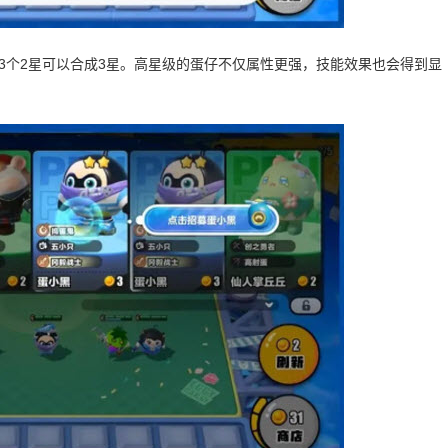
，3个2星可以合成3星。高星级的蛋仔不仅属性更强，技能效果也会得到显