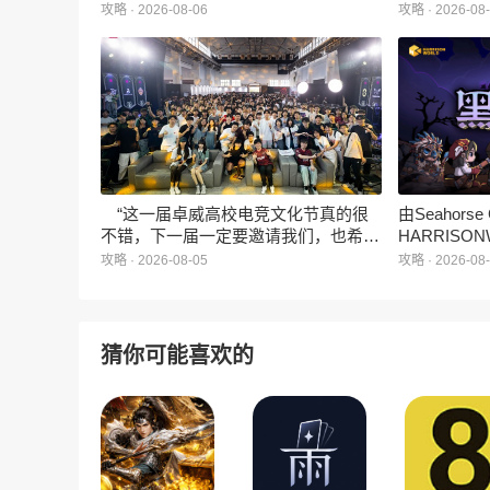
行、正版Zanmang Loopy(赞萌露比)IP
旗下蓝海工
攻略 · 2026-08-06
攻略 · 2026-08
深度授权的3D美食消除手游《消消奇
手游《代号
遇》正式曝光。这款产品巧妙融合了
相，并向玩
3D立体消除、模拟经营与丰富的互动
社交玩法，准备为广大玩家和
ZANMANG LOOPY粉丝们带来一场视
觉与味觉的双重“奇遇”。
“这一届卓威高校电竞文化节真的很
由Seahors
不错，下一届一定要邀请我们，也希望
HARRISON
能给更多同学一个来到现场的机会。”
卡牌战棋游戏
攻略 · 2026-08-05
攻略 · 2026-08
月5日正式登
猜你可能喜欢的