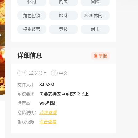
休闲
闯关
冒险
角色扮演
趣味
2026休闲娱乐的游戏推荐
模拟经营
竞技
射击
详细信息
举报
12+
12岁以上
中
中文
文件大小
84.53M
系统要求
需要支持安卓系统5.2以上
运营商
996引擎
隐私说明：
点击查看
游戏权限
点击查看