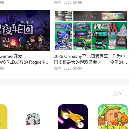
作室自研的多英雄策略射击
德国举行。日前，科隆游戏展官方宣
-06
攻略 · 2026-08-06
：对决》首次在国内线下亮
布，本届展会所有展位空间已经全部售
家开放试玩。
罄，这也是科隆游戏展办展史上首次出
现展位一席难求的情况。
e Games开发、
2026 ChinaJoy至此圆满落幕，作为中
WORLD发行的 Roguelike
国规模最大的游戏盛会之一，今年的展
 《黑夜轮回》于2026年8
馆依旧汇聚了来自全球的游戏厂商、媒
-05
攻略 · 2026-08-04
陆Steam平台。
体与无数热爱游戏的玩家，
HARRISONWORLD也携旗下多款最新
作品亮相展会，与到场的各位面对面交
流互动，共同度过了充满欢笑与惊喜的
更多 →
几天。