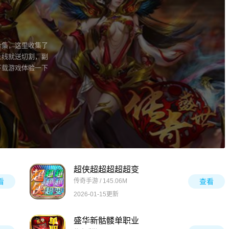
合集，这里收集了
上线就送切割，副
下载游戏体验一下
超侠超超超超超变
看
传奇手游 / 145.06M
查看
2026-01-15更新
盛华新骷髅单职业