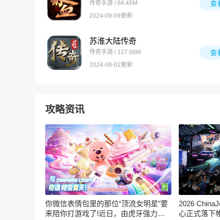
传奇手游 / 84.45M
查
2024-09-09更新
苏淮大陆传奇
传奇手游 / 127.68M
查
2024-08-02更新
攻略资讯
你微信表情包里的那位“顶流女明星”要
2026 Ch
来陪你打游戏了!近日，由虎牙强力发
心正式落下