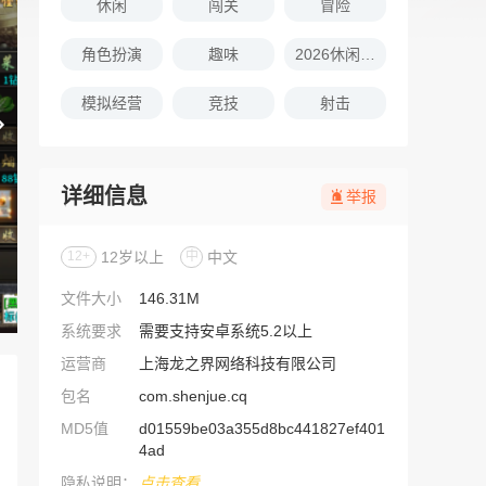
休闲
闯关
冒险
角色扮演
趣味
2026休闲娱乐的游戏推荐
模拟经营
竞技
射击
详细信息
举报
12+
12岁以上
中
中文
文件大小
146.31M
系统要求
需要支持安卓系统5.2以上
运营商
上海龙之界网络科技有限公司
包名
com.shenjue.cq
MD5值
d01559be03a355d8bc441827ef401
4ad
隐私说明：
点击查看