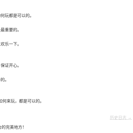
如何玩都是可以的。
是最重要的。
里欢乐一下。
，保证开心。
棒的。
如何来玩，都是可以的。
历史日志 →
场合的完美地方！