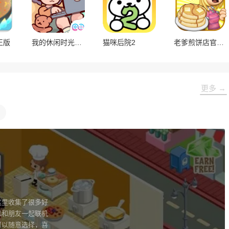
正版
我的休闲时光官方版
猫咪后院2
老爹煎饼店官方正版
更多 →
这里收集了很多好
以和朋友一起联机
可以随意选择，喜