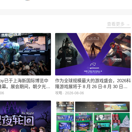
查看更多 →
inaJoy已于上海新国际博览中
作为全球规模最大的游戏盛会，2026科
帷幕。展会期间，朝夕光年
隆游戏展将于 8 月 26 日-8 月 30 日在
作室自研的多英雄策略射击
德国举行。日前，科隆游戏展官方宣
-06
攻略 · 2026-08-06
：对决》首次在国内线下亮
布，本届展会所有展位空间已经全部售
家开放试玩。
罄，这也是科隆游戏展办展史上首次出
现展位一席难求的情况。