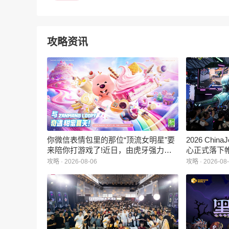
攻略资讯
你微信表情包里的那位“顶流女明星”要
2026 Ch
来陪你打游戏了!近日，由虎牙强力发
心正式落下
行、正版Zanmang Loopy(赞萌露比)IP
旗下蓝海工
攻略 · 2026-08-06
攻略 · 2026-08
深度授权的3D美食消除手游《消消奇
手游《代号
遇》正式曝光。这款产品巧妙融合了
相，并向玩
3D立体消除、模拟经营与丰富的互动
社交玩法，准备为广大玩家和
ZANMANG LOOPY粉丝们带来一场视
觉与味觉的双重“奇遇”。