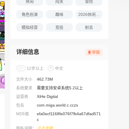
休闲
闯关
冒险
角色扮演
趣味
2026休闲娱乐的游戏推荐
模拟经营
竞技
射击
详细信息
举报
12+
12岁以上
中
中文
文件大小
462.73M
系统要求
需要支持安卓系统5.2以上
运营商
XiHe Digital
包名
com.miga.world.c.cczs
MD5值
efa0ecf1168fe076f7fb4a67dfad571
c
隐私说明：
点击查看