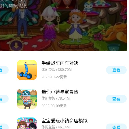
很好的帮助小朋友
手绘战车画车对决
看
休闲益智 / 380.70M
查看
2025-10-22更新
迷你小镇寻宝冒险
看
休闲益智 / 78.54M
查看
2022-03-09更新
宝宝爱玩小镇商店模拟
看
休闲益智 / 46.14M
查看