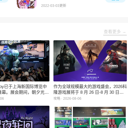
2022-03-03更新
查看更多 →
inaJoy已于上海新国际博览中
作为全球规模最大的游戏盛会，2026科
帷幕。展会期间，朝夕光年
隆游戏展将于 8 月 26 日-8 月 30 日在
作室自研的多英雄策略射击
德国举行。日前，科隆游戏展官方宣
-06
攻略 · 2026-08-06
：对决》首次在国内线下亮
布，本届展会所有展位空间已经全部售
家开放试玩。
罄，这也是科隆游戏展办展史上首次出
现展位一席难求的情况。