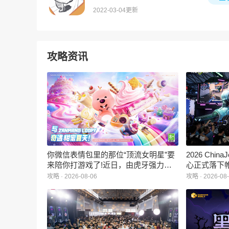
2022-03-04更新
攻略资讯
你微信表情包里的那位“顶流女明星”要
2026 Ch
来陪你打游戏了!近日，由虎牙强力发
心正式落下
行、正版Zanmang Loopy(赞萌露比)IP
旗下蓝海工
攻略 · 2026-08-06
攻略 · 2026-08
深度授权的3D美食消除手游《消消奇
手游《代号
遇》正式曝光。这款产品巧妙融合了
相，并向玩
3D立体消除、模拟经营与丰富的互动
社交玩法，准备为广大玩家和
ZANMANG LOOPY粉丝们带来一场视