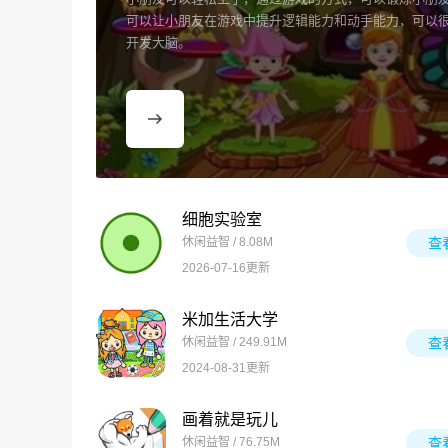
可以让小朋友在游戏中提升逻辑能力和动手能力，可以
开发大脑。
细胞实验室
休闲益智 / 8.08M
查
2026-07-16更新
米加生活大学
休闲益智 / 249.91M
查
2024-08-31更新
画着就是玩儿
休闲益智 / 76.75M
查