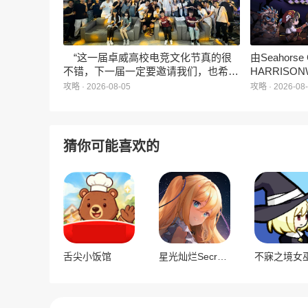
觉与味觉的双重“奇遇”。
“这一届卓威高校电竞文化节真的很
由Seahors
不错，下一届一定要邀请我们，也希望
HARRISON
能给更多同学一个来到现场的机会。”
卡牌战棋游戏
攻略 · 2026-08-05
攻略 · 2026-08
月5日正式登
猜你可能喜欢的
舌尖小饭馆
星光灿烂Secret Love