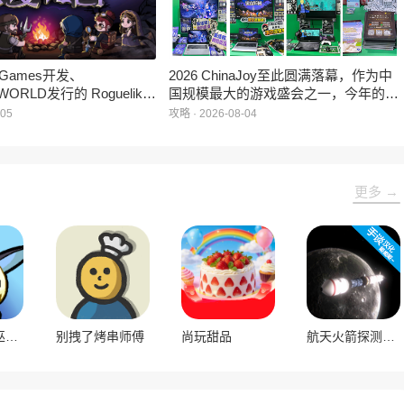
e Games开发、
2026 ChinaJoy至此圆满落幕，作为中
WORLD发行的 Roguelike
国规模最大的游戏盛会之一，今年的展
 《黑夜轮回》于2026年8
馆依旧汇聚了来自全球的游戏厂商、媒
-05
攻略 · 2026-08-04
陆Steam平台。
体与无数热爱游戏的玩家，
HARRISONWORLD也携旗下多款最新
作品亮相展会，与到场的各位面对面交
流互动，共同度过了充满欢笑与惊喜的
更多 →
几天。
不寐之境女巫与魔咒内置菜单版
别拽了烤串师傅
尚玩甜品
航天火箭探测模拟器