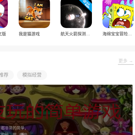
文版
我是猫游戏
航天火箭探测模拟器
海绵宝宝冒险果酱世界
更多 →
推荐
模拟经营
作都非常的简单，
友的脑、眼、手，