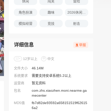
休闲
闯关
冒险
角色扮演
趣味
2026休闲娱乐的游戏推荐
模拟经营
竞技
射击
详细信息
举报
12+
12岁以上
中
中文
文件大小
46.14M
系统要求
需要支持安卓系统5.2以上
运营商
暂无资料
包名
com.zhs.xiaozhen.moni.nearme.ga
mecenter
MD5值
fb7d82de93592a658151519f62615
6a2