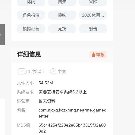
休闲
闯关
冒险
角色扮演
趣味
2026休闲娱乐的游戏推荐
模拟经营
竞技
射击
详细信息
举报
12+
12岁以上
中
中文
文件大小
54.52M
系统要求
需要支持安卓系统5.2以上
运营商
暂无资料
包名
com.njcxq.kczxmnq.nearme.gamec
enter
MD5值
65c4425ef228e2e85b43315f02a60
3d2