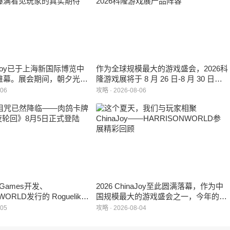
inaJoy已于上海新国际博览中
作为全球规模最大的游戏盛会，2026科
帷幕。展会期间，朝夕光年
隆游戏展将于 8 月 26 日-8 月 30 日在
作室自研的多英雄策略射击
德国举行。日前，科隆游戏展官方宣
-06
攻略 · 2026-08-06
：对决》首次在国内线下亮
布，本届展会所有展位空间已经全部售
家开放试玩。
罄，这也是科隆游戏展办展史上首次出
现展位一席难求的情况。
e Games开发、
2026 ChinaJoy至此圆满落幕，作为中
WORLD发行的 Roguelike
国规模最大的游戏盛会之一，今年的展
 《黑夜轮回》于2026年8
馆依旧汇聚了来自全球的游戏厂商、媒
-05
攻略 · 2026-08-04
陆Steam平台。
体与无数热爱游戏的玩家，
HARRISONWORLD也携旗下多款最新