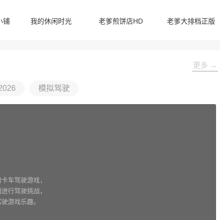
小铺
我的休闲时光
老爹煎饼店HD
老爹大排档正版
更多 →
026
模拟驾驶
的卡车驾驶游戏，
图进行驾驶挑战，
驾驶游戏乐趣。