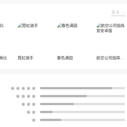
作品亮相展会，与到场的各位面对面交
流互动，共同度过了充满欢笑与惊喜的
更多 →
几天。
比啾比
霓虹骑手
春色满园
航空公司指挥官安卓版