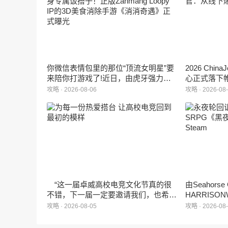
你微信表情包里的那位“顶流女明星”要
2026 Ch
来陪你打游戏了!近日，由虎牙强力发
心正式落下
行、正版Zanmang Loopy(赞萌露比)IP
旗下蓝海工
攻略 · 2026-08-06
攻略 · 2026-08
深度授权的3D美食消除手游《消消奇
手游《代号
遇》正式曝光。这款产品巧妙融合了
相，并向玩
3D立体消除、模拟经营与丰富的互动
社交玩法，准备为广大玩家和
ZANMANG LOOPY粉丝们带来一场视
觉与味觉的双重“奇遇”。
“这一届卓威高校电竞文化节真的很
由Seahors
不错，下一届一定要邀请我们，也希望
HARRISON
能给更多同学一个来到现场的机会。”
卡牌战棋游戏
攻略 · 2026-08-05
攻略 · 2026-08
月5日正式登