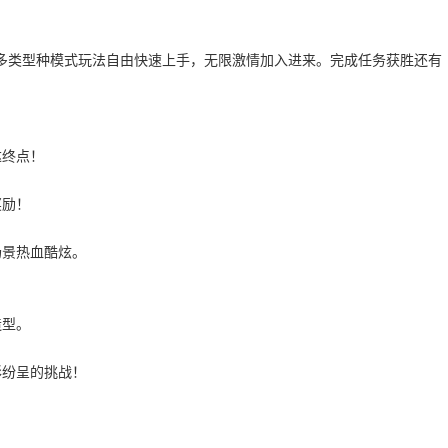
多类型种模式玩法自由快速上手，无限激情加入进来。完成任务获胜还有
达终点！
奖励！
场景热血酷炫。
造型。
彩纷呈的挑战！