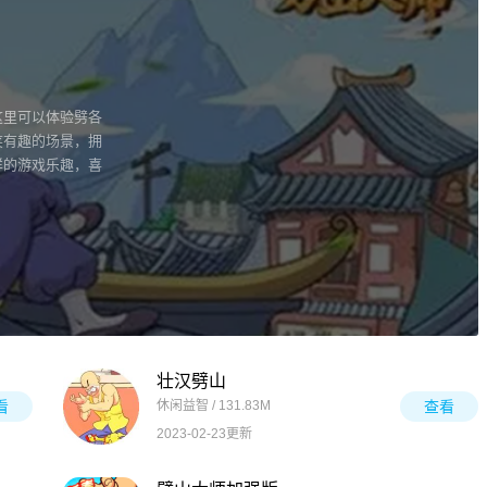
这里可以体验劈各
笑有趣的场景，拥
样的游戏乐趣，喜
壮汉劈山
看
休闲益智 / 131.83M
查看
2023-02-23更新