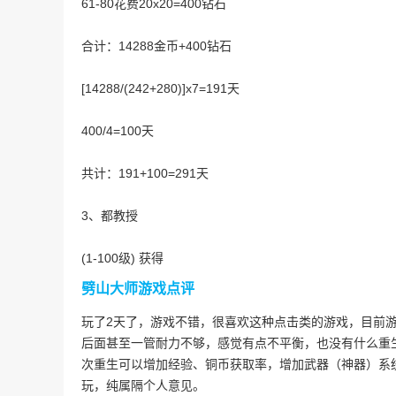
61-80花费20x20=400钻石
合计：14288金币+400钻石
[14288/(242+280)]x7=191天
400/4=100天
共计：191+100=291天
3、都教授
(1-100级) 获得
劈山大师游戏点评
玩了2天了，游戏不错，很喜欢这种点击类的游戏，目前
后面甚至一管耐力不够，感觉有点不平衡，也没有什么重
次重生可以增加经验、铜币获取率，增加武器（神器）系
玩，纯属隔个人意见。