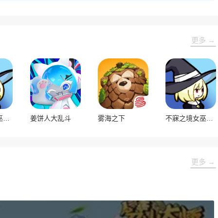
更多 →
不寐之境女巫与魔咒内置菜单版
姜饼人大乱斗
雾海之下
不寐之境女巫与魔咒
更多 →