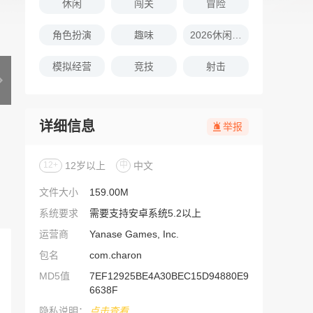
休闲
闯关
冒险
角色扮演
趣味
2026休闲娱乐的游戏推荐
模拟经营
竞技
射击
详细信息
举报
12+
12岁以上
中
中文
文件大小
159.00M
系统要求
需要支持安卓系统5.2以上
运营商
Yanase Games, Inc.
包名
com.charon
MD5值
7EF12925BE4A30BEC15D94880E9
6638F
隐私说明：
点击查看