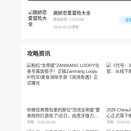
病娇恋爱冒险大全
模拟经营 / 159.00M
查
2024-06-25更新
攻略资讯
你微信表情包里的那位“顶流女明星”要
2026 Ch
来陪你打游戏了!近日，由虎牙强力发
心正式落下
行、正版Zanmang Loopy(赞萌露比)IP
旗下蓝海工
攻略 · 2026-08-06
攻略 · 2026-08
深度授权的3D美食消除手游《消消奇
手游《代号