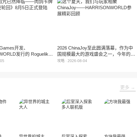
家开放试玩。
罄，这也是科隆游戏展办展史上首次出
现展位一席难求的情况。
e Games开发、
2026 ChinaJoy至此圆满落幕，作为中
WORLD发行的 Roguelike
国规模最大的游戏盛会之一，今年的展
 《黑夜轮回》于2026年8
馆依旧汇聚了来自全球的游戏厂商、媒
-05
攻略 · 2026-08-04
陆Steam平台。
体与无数热爱游戏的玩家，
HARRISONWORLD也携旗下多款最新
作品亮相展会，与到场的各位面对面交
流互动，共同度过了充满欢笑与惊喜的
更多 →
几天。
日本事故物件监视协会3
异世界的城主大人
后室深入探索多人联机版
方块我最强