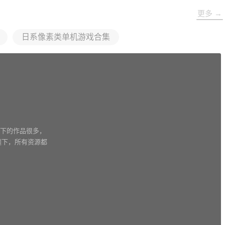
更多 →
日系像素类单机游戏合集
其下的作品很多，
题下，所有资源都