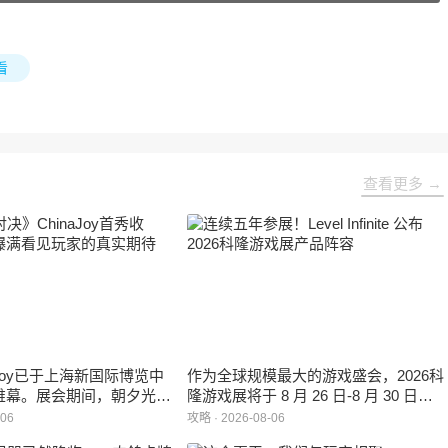
看
查看更多 →
inaJoy已于上海新国际博览中
作为全球规模最大的游戏盛会，2026科
帷幕。展会期间，朝夕光年
隆游戏展将于 8 月 26 日-8 月 30 日在
作室自研的多英雄策略射击
德国举行。日前，科隆游戏展官方宣
-06
攻略 · 2026-08-06
：对决》首次在国内线下亮
布，本届展会所有展位空间已经全部售