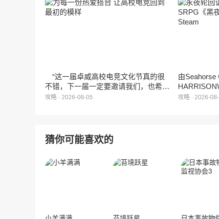
遇》正式曝光。这款产品巧妙融合了
相，并向玩
3D立体消除、模拟经营与丰富的互动
社交玩法，准备为广大玩家和
ZANMANG LOOPY粉丝们带来一场视
觉与味觉的双重“奇遇”。
“这一届卓威高校电竞文化节真的很
由Seahors
不错，下一届一定要邀请我们，也希望
HARRISON
能给更多同学一个来到现场的机会。”
卡牌战棋游戏
攻略 · 2026-08-05
攻略 · 2026-08
月5日正式登
猜你可能喜欢的
小羊满满
苔境跃星