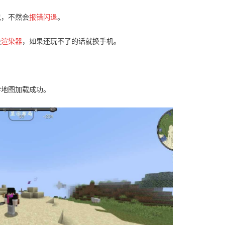
包，不然会
报错闪退
。
换
渲染器
，如果还玩不了的话就换手机。
。
待地图加载成功。