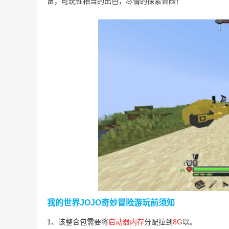
富，可玩性相当的出色，尽情的探索冒险！
我的世界JOJO奇妙冒险游玩前须知
1、该整合包需要将
启动器内存
分配拉到
8G
以。