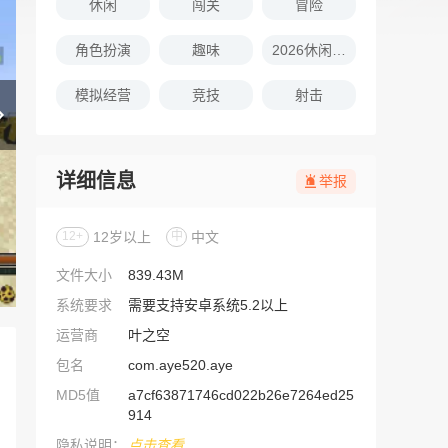
休闲
闯关
冒险
角色扮演
趣味
2026休闲娱乐的游戏推荐
模拟经营
竞技
射击
详细信息
举报
12+
12岁以上
中
中文
文件大小
839.43M
系统要求
需要支持安卓系统5.2以上
运营商
叶之空
包名
com.aye520.aye
MD5值
a7cf63871746cd022b26e7264ed25
914
隐私说明：
点击查看