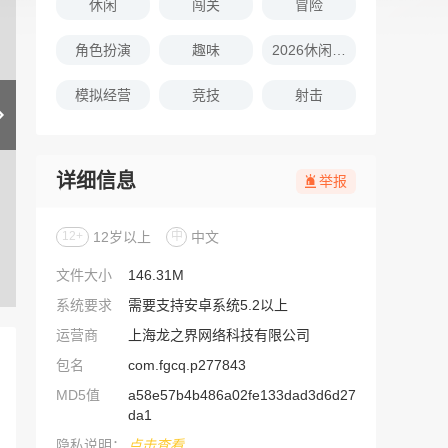
休闲
闯关
冒险
角色扮演
趣味
2026休闲娱乐的游戏推荐
模拟经营
竞技
射击
详细信息
举报
12+
12岁以上
中
中文
文件大小
146.31M
系统要求
需要支持安卓系统5.2以上
运营商
上海龙之界网络科技有限公司
包名
com.fgcq.p277843
MD5值
a58e57b4b486a02fe133dad3d6d27
da1
隐私说明：
点击查看