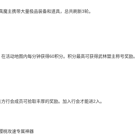
真魔主携带大量极品装备和道具，总共刷新3轮。
，在活动地图内每分钟获得60积分。积分最高可获得武林盟主称号奖励。
胜方行会成员可拾取丰厚的奖励。加入行会才能进2入。