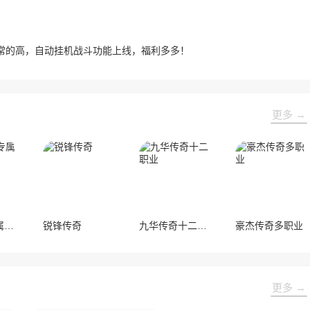
常的高，自动挂机战斗功能上线，福利多多！
更多 →
宝甲沉默专属神器
锐锋传奇
九华传奇十二职业
豪杰传奇多职业
更多 →