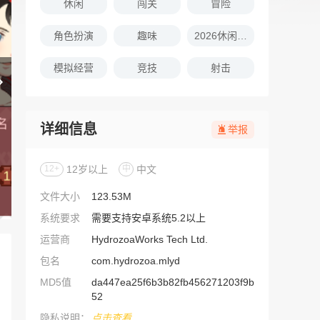
休闲
闯关
冒险
角色扮演
趣味
2026休闲娱乐的游戏推荐
模拟经营
竞技
射击
详细信息
举报
12+
12岁以上
中
中文
文件大小
123.53M
系统要求
需要支持安卓系统5.2以上
运营商
HydrozoaWorks Tech Ltd.
包名
com.hydrozoa.mlyd
MD5值
da447ea25f6b3b82fb456271203f9b
52
隐私说明：
点击查看