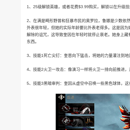
1、25级解锁英雄，或者花费$3.99购买，解锁以在升
2、在满是畸形野曾和狂暴市民的奥罗拉，鲁娜是少数依
外表很年轻，但她的实际年龄要比外表老得多。这是因为
解除的诅咒，这导致奎因在年轻时就停止衰老。她身上藏
东西。
3、技能1死亡尖钉：奎恩向下猛击，将她的力量灌注到
4、技能2火卫一攻击：像演习一样将火卫一排向前推进，
5、技能3黑暗审判：奎因从虚空中召唤一些黑色球体，