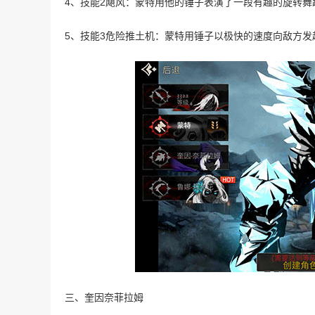
4、技能2飓风：蒙特用他的锤子表演了一段有趣的旋转
5、技能3危险推土机：蒙特用锤子以极快的速度向敌方
三、奎因奈菲拉姆