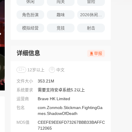
休闲
闯关
冒险
角色扮演
趣味
2026休闲娱乐的游戏推荐
模拟经营
竞技
射击
详细信息
举报
12+
12岁以上
中
中文
文件大小
353.21M
系统要求
需要支持安卓系统5.2以上
运营商
Brave HK Limited
包名
com.Zonmob.Stickman.FightingGa
mes.ShadowOfDeath
MD5值
CEEFE9EE6FD73267BBB33BAFFC
712065