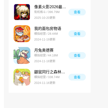
像素火影2026最新版
查看
街机格斗 / 396.79M
2025-10-20更新
我的面包房物语
查看
模拟经营 / 28.44M
2024-11-19更新
月兔奥德赛
查看
模拟经营 / 44.18M
2024-11-18更新
鼹鼠同行之森林之家万圣节版
查看
模拟经营 / 338.74M
2024-11-16更新