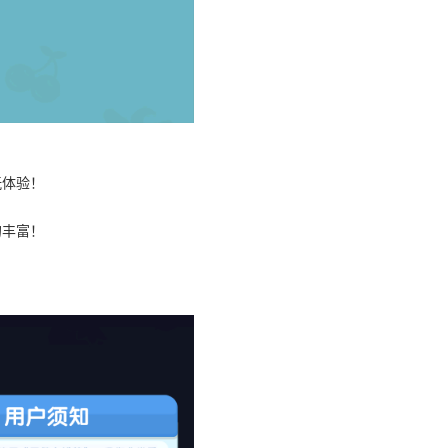
玩体验！
的丰富！
。