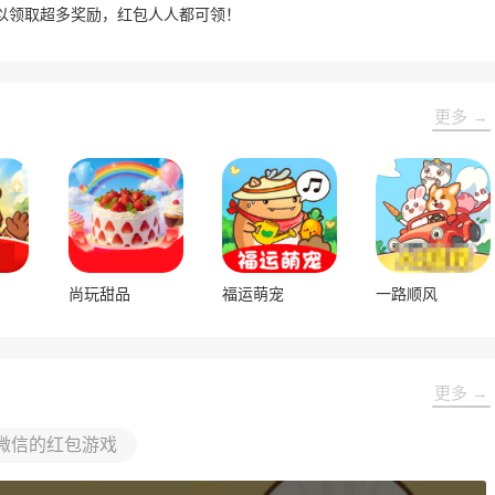
以领取超多奖励，红包人人都可领！
更多 →
尚玩甜品
福运萌宠
一路顺风
更多 →
微信的红包游戏