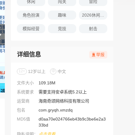
休闲
闯关
冒险
角色扮演
趣味
2026休闲娱乐的游戏推荐
模拟经营
竞技
射击
详细信息
举报
12+
12岁以上
中
中文
文件大小
109.18M
系统要求
需要支持安卓系统5.2以上
运营商
海南奇颂网络科技有限公司
包名
com.gryqh.xmzdq
MD5值
d0aa70e024766eb43b9c3be6e2a3
33bd
隐私说明：
点击查看