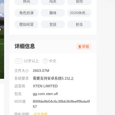
休闲
闯关
冒险
角色扮演
趣味
2026休闲娱乐的游戏推荐
模拟经营
竞技
射击
详细信息
举报
12+
12岁以上
中
中文
文件大小
2603.07M
系统要求
需要支持安卓系统5.2以上
运营商
XTEN LIMITED
包名
gg.com.xten.ufl
MD5值
800fde8b04c6c38bb3b9beff9bda4f
57
隐私说明：
点击查看