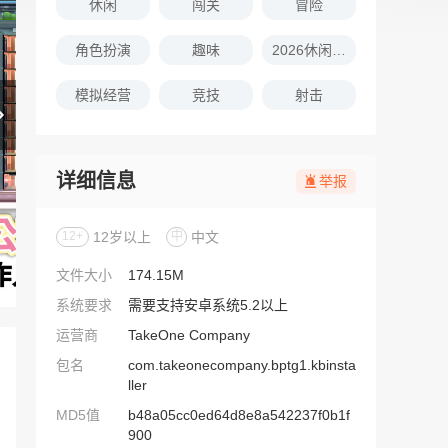
休闲
闯关
冒险
角色扮演
趣味
2026休闲娱乐的游戏推荐
模拟经营
竞技
射击
详细信息
举报
12+
12岁以上
中
中文
文件大小
174.15M
系统要求
需要支持安卓系统5.2以上
运营商
TakeOne Company
包名
com.takeonecompany.bptg1.kbinsta
ller
MD5值
b48a05cc0ed64d8e8a542237f0b1f
900