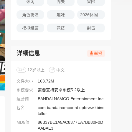
休闲
闯关
冒险
角色扮演
趣味
2026休闲娱乐的游戏推荐
模拟经营
竞技
射击
详细信息
举报
12+
12岁以上
中
中文
文件大小
163.72M
系统要求
需要支持安卓系统5.2以上
运营商
BANDAI NAMCO Entertainment Inc.
包名
com.bandainamcoent.opbrww.kbins
taller
MD5值
86B37BE1A5AC8377EA7BB30F0D
AABAE3