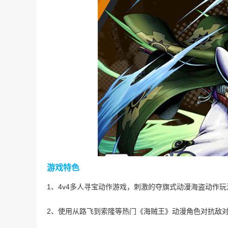
游戏特色
1、4v4多人寻宝动作游戏，刺激的夺旗式动漫海盗动作玩
2、使用从路飞到索隆等热门《海贼王》动漫角色对抗敌