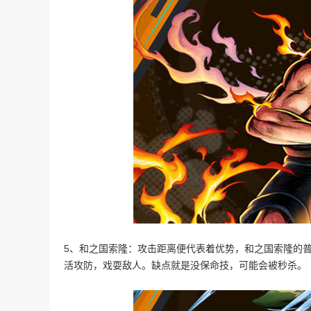
5、和之国索隆：攻击距离便代表着优势，和之国索隆的
活攻防，戏耍敌人。缺点就是没保命技，可能会被秒杀。