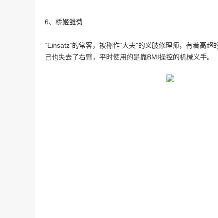
6、桥姬雏菊
“Einsatz”的常客，被称作“大夫”的义肢修理师，有
己也失去了右臂，平时使用的是靠BMI操控的机械义手。