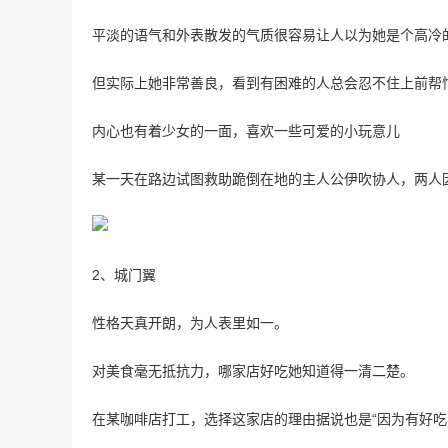
平淡的语气和外表散发的气质很容易让人以为她是个高冷
但实际上她非常善良，看到有困难的人总会忍不住上前帮
内心也有着少女的一面，喜欢一些可爱的小玩意儿
某一天在路边试图救助跪倒在地的主人公伊吹协人，两人
2、城门翼
性格天真开朗，为人表里如一。
对美食毫无抵抗力，哪家店好吃她知道得一清二楚。
在某咖啡店打工，选择这家店的理由据说也是“因为有好吃