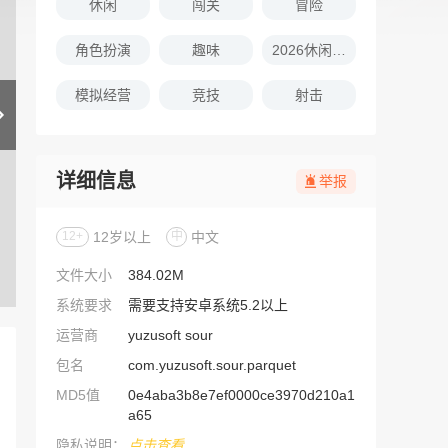
休闲
闯关
冒险
角色扮演
趣味
2026休闲娱乐的游戏推荐
模拟经营
竞技
射击
详细信息
举报
12+
12岁以上
中
中文
文件大小
384.02M
系统要求
需要支持安卓系统5.2以上
运营商
yuzusoft sour
包名
com.yuzusoft.sour.parquet
MD5值
0e4aba3b8e7ef0000ce3970d210a1
a65
隐私说明：
点击查看