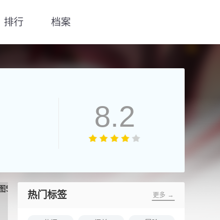
排行
档案
8.2
热门标签
更多 →