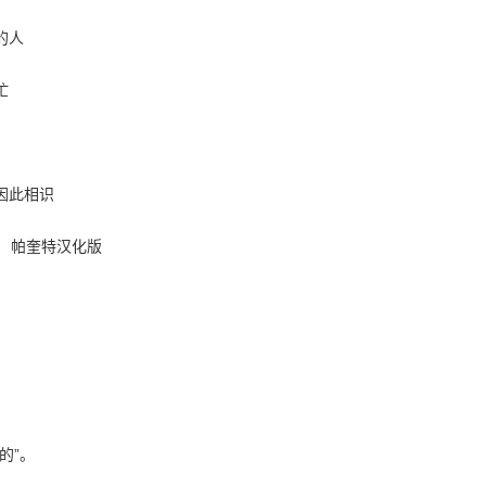
的人
忙
因此相识
的”。