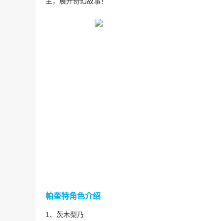
主，展开奇幻故事！
帕奎特角色介绍
1、茨木梨乃