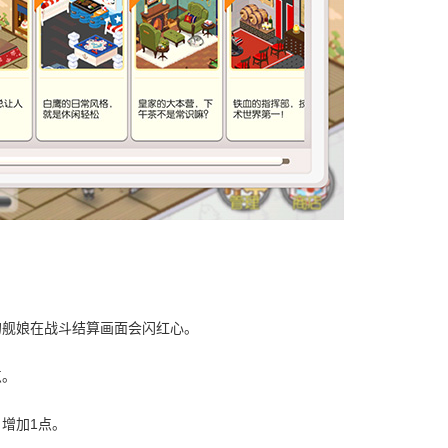
的舰娘在战斗结算画面会闪红心。
点。
局 增加1点。