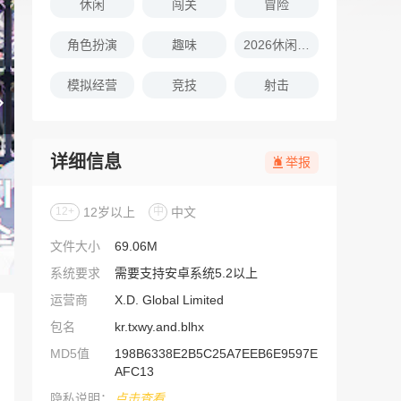
休闲
闯关
冒险
角色扮演
趣味
2026休闲娱乐的游戏推荐
模拟经营
竞技
射击
详细信息
举报
12+
12岁以上
中
中文
文件大小
69.06M
系统要求
需要支持安卓系统5.2以上
运营商
X.D. Global Limited
包名
kr.txwy.and.blhx
MD5值
198B6338E2B5C25A7EEB6E9597E
AFC13
隐私说明：
点击查看