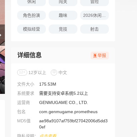
休闲
闯关
冒险
角色扮演
趣味
2026休闲娱乐的游戏推荐
模拟经营
竞技
射击
详细信息
举报
12+
12岁以上
中
中文
文件大小
175.53M
系统要求
需要支持安卓系统5.2以上
运营商
GENMUGAME CO., LTD.
包名
com.genmugame.prometheus
MD5值
ae98a9107af759bf27042006d5dd3
0ef
隐私说明：
点击查看