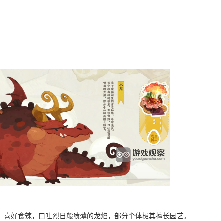
，喜好食辣，口吐烈日般喷薄的龙焰，部分个体极其擅长园艺。