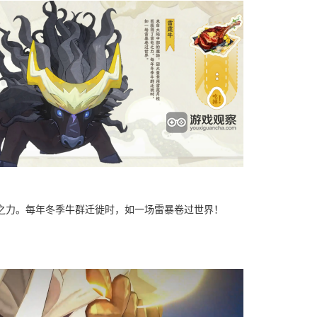
之力。每年冬季牛群迁徙时，如一场雷暴卷过世界！