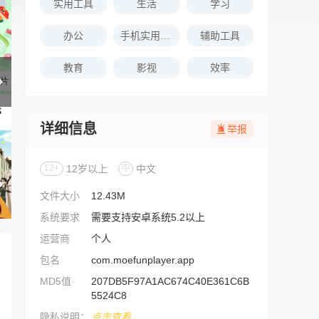
实用工具
生活
学习
办公
手机实用软件推荐
辅助工具
教育
影视
效率
详细信息
举报
12+
12岁以上
中
中文
文件大小
12.43M
系统要求
需要支持安卓系统5.2以上
运营商
个人
包名
com.moefunplayer.app
MD5值
207DB5F97A1AC674C40E361C6B
5524C8
隐私说明：
点击查看