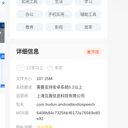
实用工具
生活
学习
办公
手机实用软件推荐
辅助工具
教育
影视
效率
详细信息
举报
12+
12岁以上
中
中文
文件大小
107.25M
系统要求
需要支持安卓系统5.2以上
运营商
上海互盾信息科技有限公司
包名
com.hudun.androidtexttospeech
MD5值
6408b84c7325fdcf6172e76569e80
e92
隐私说明：
点击查看