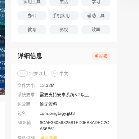
实用工具
生活
学习
办公
手机实用软件推荐
辅助工具
教育
影视
效率
详细信息
举报
12+
12岁以上
中
中文
文件大小
13.32M
系统要求
需要支持安卓系统5.2以上
运营商
暂无资料
包名
com.pingtagy.jjkt3
MD5值
6CAE3605632581ED06B8ADEC2C
A66B61
隐私说明：
点击查看