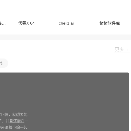
纯洁软件库最新版
伏羲X 64
cheliz ai
猪猪软件库
更多 →
具
过回复，就想要能
以了，并且还能在一
快来跟着小编一起