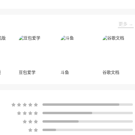
陆Steam平台。
体与无数热爱游戏的玩家，
HARRISONWORLD也携旗下多款最新
作品亮相展会，与到场的各位面对面交
流互动，共同度过了充满欢笑与惊喜的
更多 →
几天。
版
豆包爱学
斗鱼
谷歌文档