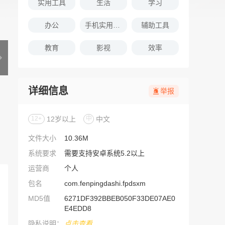
实用工具
生活
学习
办公
手机实用软件推荐
辅助工具
教育
影视
效率
详细信息
举报
12+
12岁以上
中
中文
文件大小
10.36M
系统要求
需要支持安卓系统5.2以上
运营商
个人
包名
com.fenpingdashi.fpdsxm
MD5值
6271DF392BBEB050F33DE07AE0
E4EDD8
隐私说明：
点击查看