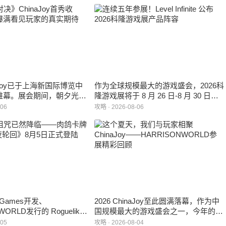
inaJoy已于上海新国际博览中
作为全球规模最大的游戏盛会，2026科
帷幕。展会期间，朝夕光年
隆游戏展将于 8 月 26 日-8 月 30 日在
作室自研的多英雄策略射击
德国举行。日前，科隆游戏展官方宣
-06
攻略 · 2026-08-06
：对决》首次在国内线下亮
布，本届展会所有展位空间已经全部售
家开放试玩。
罄，这也是科隆游戏展办展史上首次出
现展位一席难求的情况。
e Games开发、
2026 ChinaJoy至此圆满落幕，作为中
WORLD发行的 Roguelike
国规模最大的游戏盛会之一，今年的展
 《黑夜轮回》于2026年8
馆依旧汇聚了来自全球的游戏厂商、媒
-05
攻略 · 2026-08-04