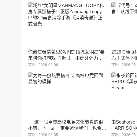
你微信表情包里的那位“顶流女明星”要
2026 Ch
来陪你打游戏了!近日，由虎牙强力发
心正式落下
行、正版Zanmang Loopy(赞萌露比)IP
旗下蓝海工
攻略 · 2026-08-06
攻略 · 2026-08
深度授权的3D美食消除手游《消消奇
手游《代号
遇》正式曝光。这款产品巧妙融合了
相，并向玩
3D立体消除、模拟经营与丰富的互动
社交玩法，准备为广大玩家和
ZANMANG LOOPY粉丝们带来一场视
觉与味觉的双重“奇遇”。
“这一届卓威高校电竞文化节真的很
由Seahors
不错，下一届一定要邀请我们，也希望
HARRISON
能给更多同学一个来到现场的机会。”
卡牌战棋游戏
攻略 · 2026-08-05
攻略 · 2026-08