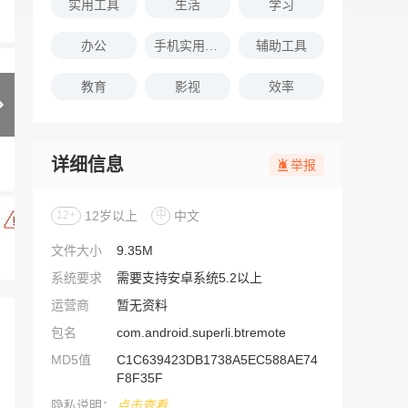
实用工具
生活
学习
办公
手机实用软件推荐
辅助工具
教育
影视
效率
详细信息
举报
12+
12岁以上
中
中文
文件大小
9.35M
系统要求
需要支持安卓系统5.2以上
运营商
暂无资料
包名
com.android.superli.btremote
MD5值
C1C639423DB1738A5EC588AE74
F8F35F
隐私说明：
点击查看