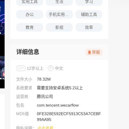
实用工具
生活
学习
办公
手机实用软件推荐
辅助工具
教育
影视
效率
详细信息
举报
12+
12岁以上
中
中文
文件大小
78.32M
系统要求
需要支持安卓系统5.2以上
运营商
腾讯公司
包名
com.tencent.wecarflow
MD5值
0FE328E592ECF5913C53A7CEBF
99AA95
隐私说明：
点击查看