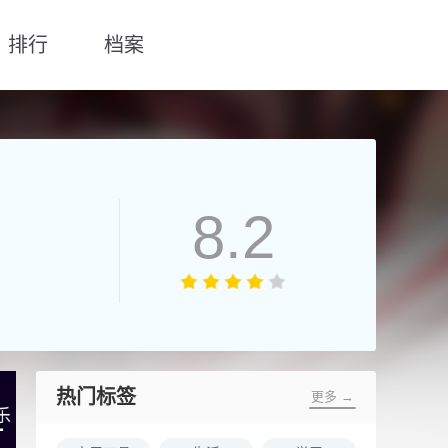
排行
档案
8.2
热门标签
更多 →