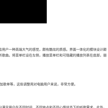
给用户一种高端大气的感觉，颇有酷炫的质感。界面一体化的模块设计颠
听歌曲。将菜单栏设在左侧，播放菜单栏和可隐藏的播放列表在底部，弱
。
动加歌单等，这些调整用对电脑用户来说，非常方便。
分满足用户在不同时间、不同地点和不同心情状态下的听歌需求。此外，