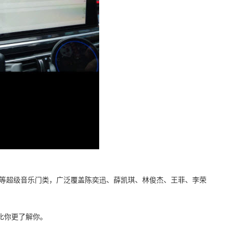
古董等超级音乐门类，广泛覆盖陈奕迅、薛凯琪、林俊杰、王菲、李荣
比你更了解你。