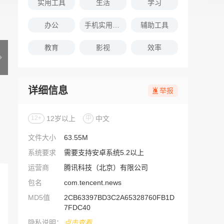
实用工具
生活
学习
办公
手机实用软件推荐
辅助工具
教育
影视
效率
详细信息
举报
12+
12岁以上
中
中文
文件大小
63.55M
系统要求
需要支持安卓系统5.2以上
运营商
腾讯科技（北京）有限公司
包名
com.tencent.news
MD5值
2CB63397BD3C2A65328760FB1D
7FDC40
隐私说明：
点击查看