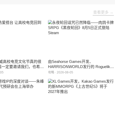
查看更多 →
威高校电竞文化节真的很
由Seahorse Games开发、
届一定要邀请我们，也希望
HARRISONWORLD发行的 Roguelike
学一个来到现场的机会。”
卡牌战棋游戏 《黑夜轮回》于2026年8
-05
攻略 · 2026-08-05
月5日正式登陆Steam平台。