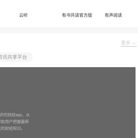
云听
有书共读官方版
有声阅读
更多 →
资讯共享平台
评的财经app，从
帮助用户把握最新
己的财经知识。