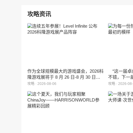
攻略资讯
作为全球规模最大的游戏盛会，2026科
“这一届卓
隆游戏展将于 8 月 26 日-8 月 30 日在
不错，下一
德国举行。日前，科隆游戏展官方宣
能给更多同
攻略 · 2026-08-06
攻略 · 2026-08
布，本届展会所有展位空间已经全部售
罄，这也是科隆游戏展办展史上首次出
现展位一席难求的情况。