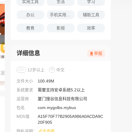
实用工具
生活
学习
办公
手机实用软件推荐
辅助工具
教育
影视
效率
详细信息
举报
12+
12岁以上
中
中文
文件大小
100.49M
系统要求
需要支持安卓系统5.2以上
运营商
厦门搜谷信息科技有限公司
包名
com.mygolbs.mybus
MD5值
A15F70F77B2905A986A0ACDA9C
20F905
隐私说明：
点击查看