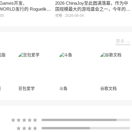
e Games开发、
2026 ChinaJoy至此圆满落幕，作为中
WORLD发行的 Roguelike
国规模最大的游戏盛会之一，今年的展
 《黑夜轮回》于2026年8
馆依旧汇聚了来自全球的游戏厂商、媒
-05
攻略 · 2026-08-04
陆Steam平台。
体与无数热爱游戏的玩家，
HARRISONWORLD也携旗下多款最新
作品亮相展会，与到场的各位面对面交
流互动，共同度过了充满欢笑与惊喜的
更多 →
几天。
版
豆包爱学
斗鱼
谷歌文档