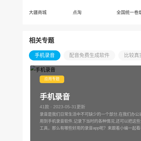
大疆商城
点淘
相关专题
手机录音
配音免费生成软件
比较真
应用专题
手机录音
41款 · 2023-05-31更新
录音是我们日常生活中不可缺少的一个部分,在我们办公
用到手机录音软件,记录下当时的各种情况,还可以把这
工具，那么有哪些好用的录音app呢？来跟着小编一起看