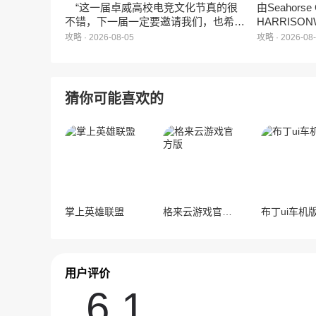
“这一届卓威高校电竞文化节真的很
由Seahors
不错，下一届一定要邀请我们，也希望
HARRISON
能给更多同学一个来到现场的机会。”
卡牌战棋游戏
攻略 · 2026-08-05
攻略 · 2026-08
月5日正式登
猜你可能喜欢的
掌上英雄联盟
格来云游戏官方版
布丁ui车机
用户评价
6.1