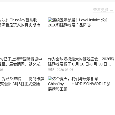
查看更多 →
inaJoy已于上海新国际博览中
作为全球规模最大的游戏盛会，2026科
帷幕。展会期间，朝夕光年
隆游戏展将于 8 月 26 日-8 月 30 日在
作室自研的多英雄策略射击
德国举行。日前，科隆游戏展官方宣
-06
攻略 · 2026-08-06
：对决》首次在国内线下亮
布，本届展会所有展位空间已经全部售
家开放试玩。
罄，这也是科隆游戏展办展史上首次出
现展位一席难求的情况。