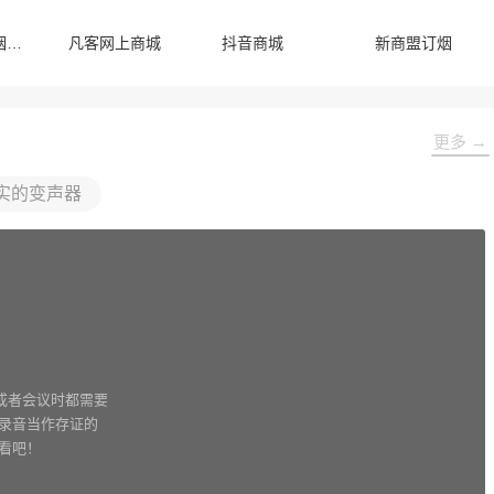
全国统一卷烟订货平台
凡客网上商城
抖音商城
新商盟订烟
更多 →
实的变声器
或者会议时都需要
些录音当作存证的
看吧！