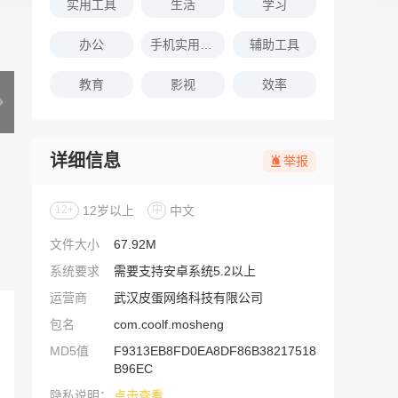
实用工具
生活
学习
办公
手机实用软件推荐
辅助工具
教育
影视
效率
详细信息
举报
12+
12岁以上
中
中文
文件大小
67.92M
系统要求
需要支持安卓系统5.2以上
运营商
武汉皮蛋网络科技有限公司
包名
com.coolf.mosheng
MD5值
F9313EB8FD0EA8DF86B38217518
B96EC
隐私说明：
点击查看