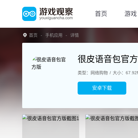
首页
游戏
首页
手机应用
详情
很皮语音包官方
类型：网络购物
大小：67.92
安卓下载