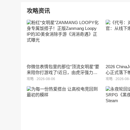
攻略资讯
你微信表情包里的那位“顶流女明星”要
2026 Ch
来陪你打游戏了!近日，由虎牙强力发
心正式落下
行、正版Zanmang Loopy(赞萌露比)IP
旗下蓝海工
攻略 · 2026-08-06
攻略 · 2026-08
深度授权的3D美食消除手游《消消奇
手游《代号
遇》正式曝光。这款产品巧妙融合了
相，并向玩
3D立体消除、模拟经营与丰富的互动
社交玩法，准备为广大玩家和
ZANMANG LOOPY粉丝们带来一场视
觉与味觉的双重“奇遇”。