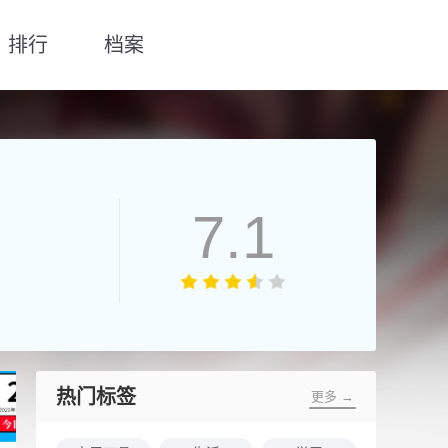
排行
档案
7.1
热门标签
更多 →