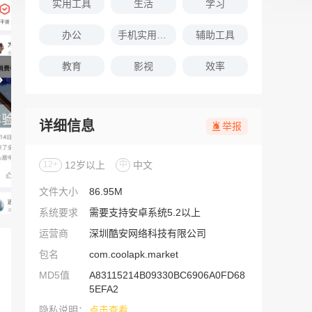
实用工具
生活
学习
办公
手机实用软件推荐
辅助工具
教育
影视
效率
详细信息
举报
12+
12岁以上
中
中文
文件大小
86.95M
系统要求
需要支持安卓系统5.2以上
运营商
深圳酷安网络科技有限公司
包名
com.coolapk.market
MD5值
A83115214B09330BC6906A0FD68
5EFA2
隐私说明：
点击查看