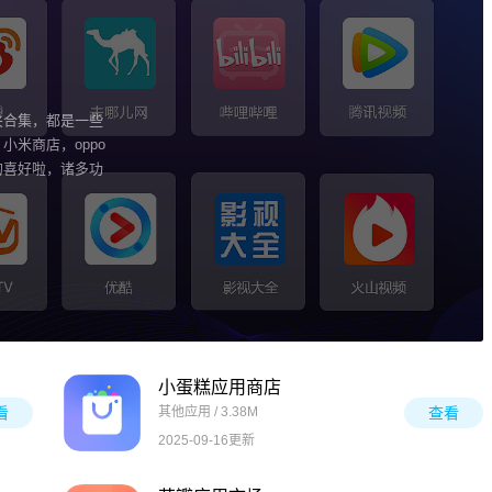
关合集，都是一些
米商店，oppo
的喜好啦，诸多功
小蛋糕应用商店
看
其他应用 / 3.38M
查看
2025-09-16更新