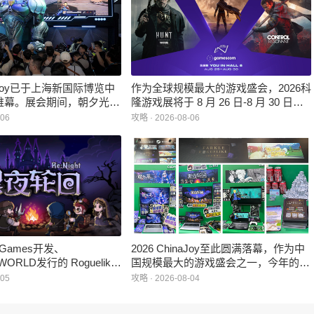
inaJoy已于上海新国际博览中
作为全球规模最大的游戏盛会，2026科
帷幕。展会期间，朝夕光年
隆游戏展将于 8 月 26 日-8 月 30 日在
作室自研的多英雄策略射击
德国举行。日前，科隆游戏展官方宣
-06
攻略 · 2026-08-06
：对决》首次在国内线下亮
布，本届展会所有展位空间已经全部售
家开放试玩。
罄，这也是科隆游戏展办展史上首次出
现展位一席难求的情况。
e Games开发、
2026 ChinaJoy至此圆满落幕，作为中
WORLD发行的 Roguelike
国规模最大的游戏盛会之一，今年的展
 《黑夜轮回》于2026年8
馆依旧汇聚了来自全球的游戏厂商、媒
-05
攻略 · 2026-08-04
陆Steam平台。
体与无数热爱游戏的玩家，
HARRISONWORLD也携旗下多款最新