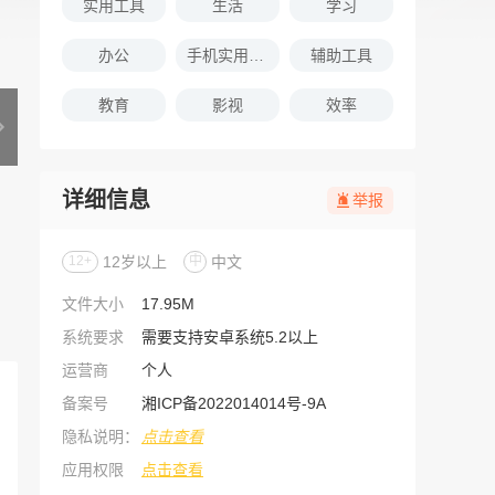
实用工具
生活
学习
办公
手机实用软件推荐
辅助工具
教育
影视
效率
详细信息
举报
12+
12岁以上
中
中文
文件大小
17.95M
系统要求
需要支持安卓系统5.2以上
运营商
个人
备案号
湘ICP备2022014014号-9A
隐私说明：
点击查看
应用权限
点击查看