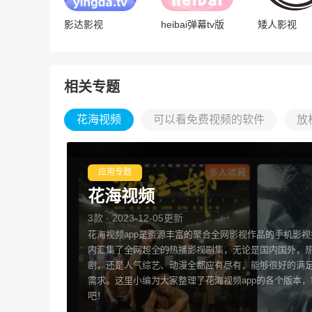
影达影视
heibai弹幕tv版
矮人影视
相关专题
花海视频
可以看免费视频的软件
放
应用专题
花海视频
3款 · 2023-12-05更新
花海视频app是资源丰富的聚合全网影视作品的手机影
内汇集了全网超全的热播影视剧集，无论是国内国外，
剧，还是人气综艺、动漫全都应有尽有，能够很好的满
需求。这里小编为大家整理了花海视频app的各个版本
吧！