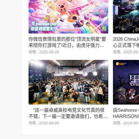
你微信表情包里的那位“顶流女明星”要
2026 Ch
来陪你打游戏了!近日，由虎牙强力发
心正式落下
行、正版Zanmang Loopy(赞萌露比)IP
旗下蓝海工
攻略 · 2026-08-06
攻略 · 2026-08
深度授权的3D美食消除手游《消消奇
手游《代号
遇》正式曝光。这款产品巧妙融合了
相，并向玩
3D立体消除、模拟经营与丰富的互动
社交玩法，准备为广大玩家和
ZANMANG LOOPY粉丝们带来一场视
觉与味觉的双重“奇遇”。
“这一届卓威高校电竞文化节真的很
由Seahors
不错，下一届一定要邀请我们，也希望
HARRISON
能给更多同学一个来到现场的机会。”
卡牌战棋游戏
攻略 · 2026-08-05
攻略 · 2026-08
月5日正式登