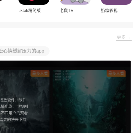
tiktok精简版
老鼠TV
奶糖影视
更多 →
松心情缓解压力的app
视播放软件，软件
热播电影、电视剧
足不同用户的观看
，需要的快来下载