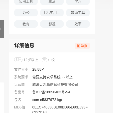
实用工具
生活
学习
办公
手机实用软件推荐
辅助工具
教育
影视
效率
详细信息
举报
12+
12岁以上
中
中文
文件大小
25.88M
系统要求
需要支持安卓系统5.2以上
运营商
威海火烈鸟信息科技有限公司
备案号
鲁ICP备18050403号-5A
包名
com.e5837972.kgt
MD5值
0EEC748538BE08BD95E60E593F
CDCDA8