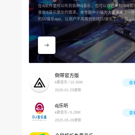
在dj软件里可以听到各种dj音乐，也可以自己来制作dj
喜欢dj音乐朋友的需求。本专题中小编为大家带来了一
的DJ音乐app，让用户不用再到处找DJ音乐了，一款ap
倒带官方版
k歌音乐 / 10.36M
查
2026-01-29更新
dj乐听
k歌音乐 / 6.28M
查
2025-05-26更新