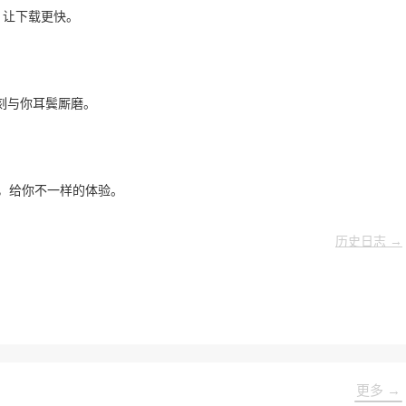
传，让下载更快。
刻与你耳鬓厮磨。
清晰，给你不一样的体验。
历史日志 →
更多 →