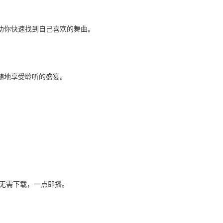
助你快速找到自己喜欢的舞曲。
随地享受聆听的盛宴。
j舞曲无需下载，一点即播。