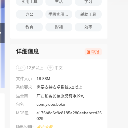
实用工具
生活
学习
办公
手机实用软件推荐
辅助工具
教育
影视
效率
详细信息
举报
12+
12岁以上
中
中文
文件大小
18.88M
系统要求
需要支持安卓系统5.2以上
运营商
广西铂客民宿服务有限公司
包名
com.yidou.boke
MD5值
e176b8d6c9c8185a280eebabccd26
029
隐私说明：
点击查看