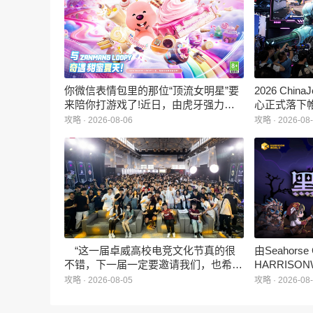
你微信表情包里的那位“顶流女明星”要
2026 Ch
来陪你打游戏了!近日，由虎牙强力发
心正式落下
行、正版Zanmang Loopy(赞萌露比)IP
旗下蓝海工
攻略 · 2026-08-06
攻略 · 2026-08
深度授权的3D美食消除手游《消消奇
手游《代号
遇》正式曝光。这款产品巧妙融合了
相，并向玩
3D立体消除、模拟经营与丰富的互动
社交玩法，准备为广大玩家和
ZANMANG LOOPY粉丝们带来一场视
觉与味觉的双重“奇遇”。
“这一届卓威高校电竞文化节真的很
由Seahors
不错，下一届一定要邀请我们，也希望
HARRISON
能给更多同学一个来到现场的机会。”
卡牌战棋游戏
攻略 · 2026-08-05
攻略 · 2026-08
月5日正式登