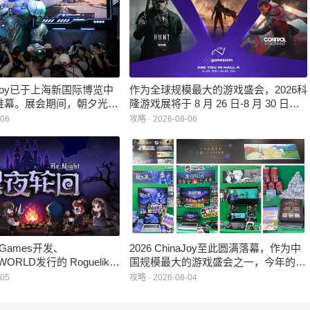
inaJoy已于上海新国际博览中
作为全球规模最大的游戏盛会，2026科
帷幕。展会期间，朝夕光年
隆游戏展将于 8 月 26 日-8 月 30 日在
作室自研的多英雄策略射击
德国举行。日前，科隆游戏展官方宣
-06
攻略 · 2026-08-06
：对决》首次在国内线下亮
布，本届展会所有展位空间已经全部售
家开放试玩。
罄，这也是科隆游戏展办展史上首次出
现展位一席难求的情况。
e Games开发、
2026 ChinaJoy至此圆满落幕，作为中
WORLD发行的 Roguelike
国规模最大的游戏盛会之一，今年的展
 《黑夜轮回》于2026年8
馆依旧汇聚了来自全球的游戏厂商、媒
-05
攻略 · 2026-08-04
陆Steam平台。
体与无数热爱游戏的玩家，
HARRISONWORLD也携旗下多款最新