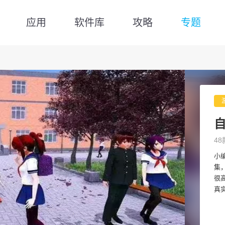
应用
软件库
攻略
专题
48
小
集
很
真