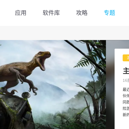
应用
软件库
攻略
专题
16
最
伙
同
险
新