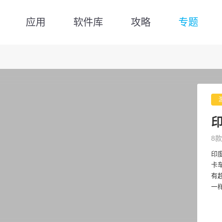
应用
软件库
攻略
专题
8款
印
卡
有
一