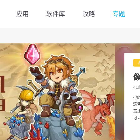
应用
软件库
攻略
专题
41
小
这
置
可