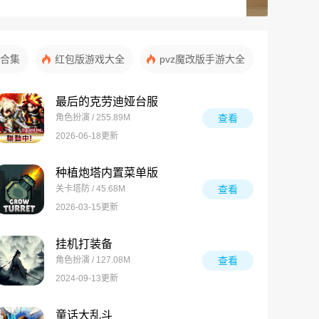
合集
红包版游戏大全
pvz魔改版手游大全
最后的克劳迪娅台服
角色扮演 / 255.89M
查看
2026-06-18更新
种植炮塔内置菜单版
关卡塔防 / 45.68M
查看
2026-03-15更新
挂机打装备
角色扮演 / 127.08M
查看
2024-09-13更新
童话大乱斗