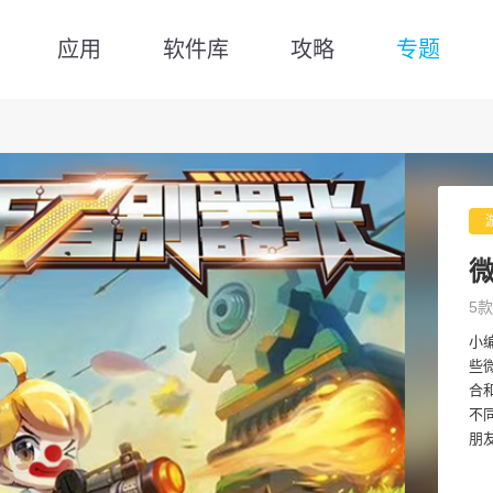
应用
软件库
攻略
专题
5款
小
些
合
不
朋