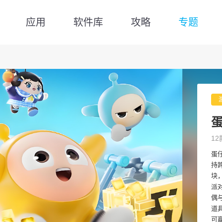
应用
软件库
攻略
专题
12
蛋
持
块
派
偶
道
可