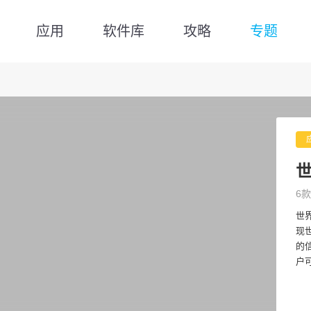
应用
软件库
攻略
专题
世
6款
世
现
的
户